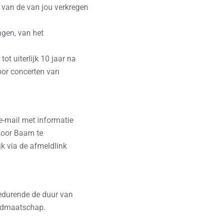
 van de van jou verkregen
ngen, van het
t uiterlijk 10 jaar na
oor concerten van
e-mail met informatie
koor Baarn te
jk via de afmeldlink
edurende de duur van
lidmaatschap.