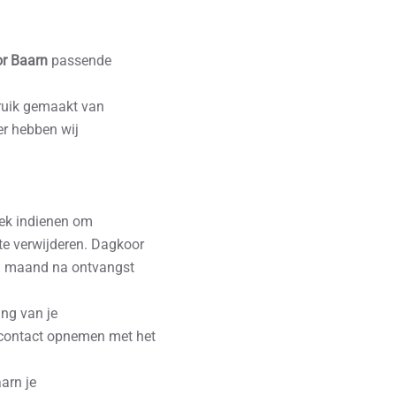
r Baarn
passende
ruik gemaakt van
r hebben wij
oek indienen om
 te verwijderen. Dagkoor
en maand na ontvangst
ing van je
s contact opnemen met het
arn je