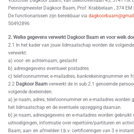
Voorzitter Dagkoor Baarn, van Beethovenlaan 43, 3741 HX 
Penningmeester Dagkoor Baarn, Prof. Krabbelaan , 374 EM 
De functionarissen zijn bereikbaar via
dagkoorbaarn@gmai
50492896
2. Welke gegevens verwerkt Dagkoor Baarn en voor welk do
2.1 In het kader van jouw lidmaatschap worden de volgen
verwerkt:
a) voor- en achternaam, geslacht
b) adresgegevens eventueel postadres
c) telefoonnummer, e-mailadres, bankrekeningnummer en f
2.2
Dagkoor Baarn
verwerkt de in sub 2.1 genoemde perso
volgende doeleinden:
a) je naam, adres, telefoonnummer en e-mailadres worden g
het lidmaatschap en de eventuele opzegging daarvan.
b) je naam, adresgegevens en e-mailadres worden gebruikt v
uitnodigingen, informatie over repertoire/partituren en activ
Baarn; aan- en afmelden t.b.v. certificeringen van 3 e instant